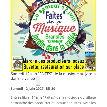
aux
favoris.
Samedi 12 juin "FAITES" de la musique au Jardin
dans la vallée
Ajouter
Samedi
12
Samedi 12 juin 2027, 15h30
juin
"FAITES"
Entrée libre. 14ème "Faites" de la musique du village
de
et marché des producteurs locaux et autres. Avec les
la