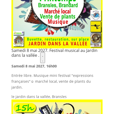
favoris.
Samedi 8 mai 2027. Festival musical au Jardin
dans la vallée .
Ajouter
Samedi
8
Samedi 8 mai 2027, 16h00
mai
2027.
Entrée libre. Musique mini festival "expressions
Festival
françaises"☺ marché local, vente de plants du
musical
jardin.
au
Jardin
le jardin dans la vallée, Bransles
dans
la
vallée
.