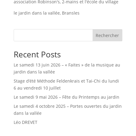
association Robinson's, 2-mains et l'école du village
musique
au
le jardin dans la vallée, Bransles
Jardin
dans
la
vallée
aux
Rechercher
favoris.
Recent Posts
Le samedi 13 juin 2026 – « Faites » de la musique au
jardin dans la vallée
Stage d’été Méthode Feldenkrais et Tai-Chi du lundi
6 au vendredi 10 juillet
Le samedi 9 mai 2026 – Fête du Printemps au jardin
Le samedi 4 octobre 2025 – Portes ouvertes du jardin
dans la vallée
Léo DREVET