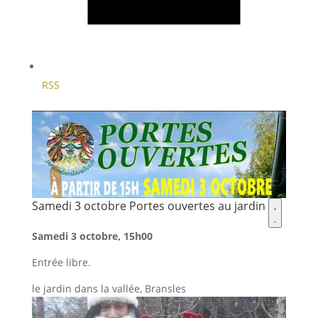
RSS
Samedi 3 octobre Portes ouvertes au jardin
Ajouter
Samedi
3
Samedi 3 octobre, 15h00
octobre
Portes
Entrée libre.
ouvertes
au
le jardin dans la vallée, Bransles
jardin
aux