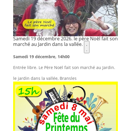
favoris.
Samedi 19 décembre 2026. le père Noël fait son
marché au Jardin dans la vallée.
Ajouter
Samedi
19
Samedi 19 décembre, 14h00
décembre
2026.
Entrée libre. Le Père Noël fait son marché au Jardin.
le
père
le jardin dans la vallée, Bransles
Noël
fait
son
marché
au
Jardin
dans
la
vallée.
aux