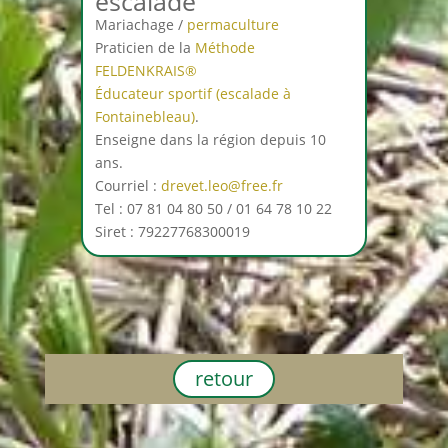
escalade
Mariachage /
permaculture
Praticien de la
Méthode
FELDENKRAIS®
Éducateur sportif (escalade à
Fontainebleau)
.
Enseigne dans la région depuis 10
ans.
Courriel :
drevet.leo@free.fr
Tel : 07 81 04 80 50 / 01 64 78 10 22
Siret : 79227768300019
retour