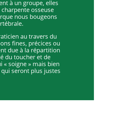
ent à un groupe, elles
la charpente osseuse
r lorque nous bougeons
rtébrale.
raticien au travers du
ions fines, précices ou
t due à la répartition
té du toucher et de
ui « soigne » mais bien
 qui seront plus justes