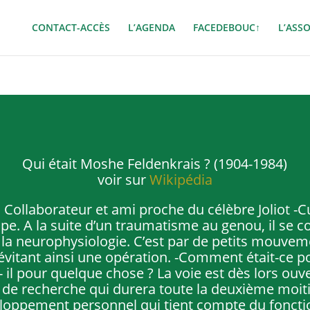
CONTACT-ACCÈS
L’AGENDA
FACEDEBOUC↑
L’ASS
Qui était Moshe Feldenkrais ? (1904-1984)
voir sur
Wikipédia
Collaborateur et ami proche du célèbre Joliot -C
pe. A la suite d’un traumatisme au genou, il se co
la neurophysiologie. C’est par de petits mouvemen
évitant ainsi une opération. -Comment était-ce p
- il pour quelque chose ? La voie est dès lors ouve
de recherche qui durera toute la deuxième moitié
loppement personnel qui tient compte du fonct