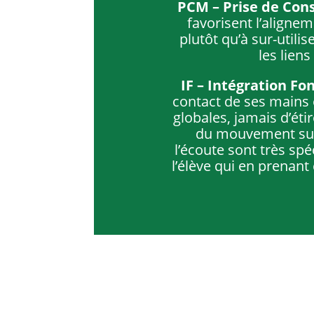
PCM – Prise de Con
favorisent l’aligne
plutôt qu’à sur-utili
les lien
IF – Intégration Fo
contact de ses mains e
globales, jamais d’ét
du mouvement sur p
l’écoute sont très spé
l’élève qui en prenant