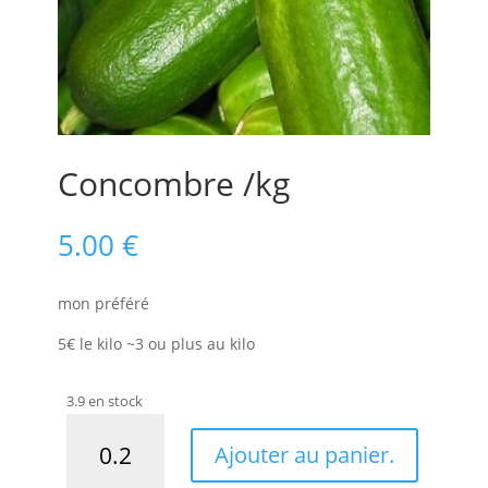
Concombre /kg
5.00
€
mon préféré
5€ le kilo ~3 ou plus au kilo
3.9 en stock
quantité
A
de
Ajouter au panier.
l
Concombre
t