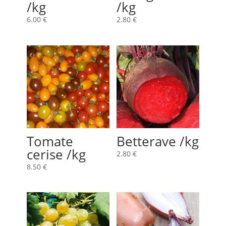
/kg
/kg
6.00
€
2.80
€
Tomate
Betterave /kg
cerise /kg
2.80
€
8.50
€