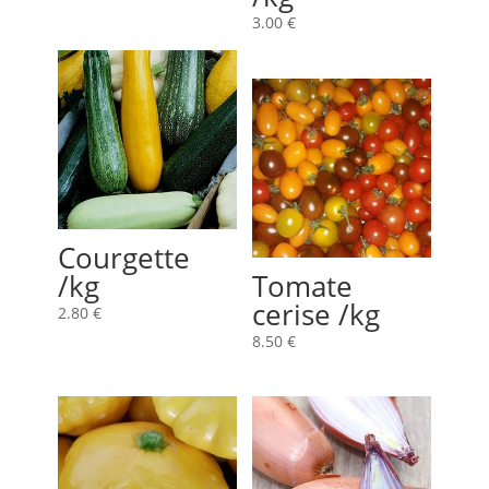
3.00
€
Courgette
/kg
Tomate
cerise /kg
2.80
€
8.50
€