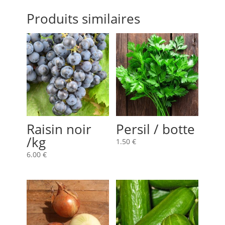
Produits similaires
Raisin noir
Persil / botte
/kg
1.50
€
6.00
€