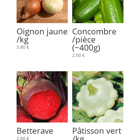
Oignon jaune
Concombre
/kg
/pièce
(~400g)
3.80
€
2.00
€
Betterave
Pâtisson vert
/kg
2.80
€