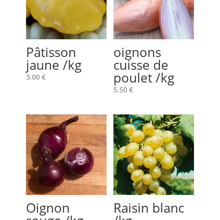
Pâtisson
oignons
jaune /kg
cuisse de
poulet /kg
3.00
€
5.50
€
Oignon
Raisin blanc