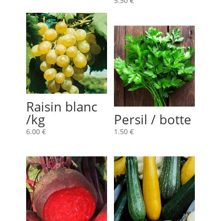
5.50
€
Raisin blanc
/kg
Persil / botte
6.00
€
1.50
€