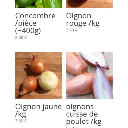
Concombre
Oignon
/pièce
rouge /kg
(~400g)
3.80
€
2.00
€
Oignon jaune
oignons
/kg
cuisse de
poulet /kg
3.80
€