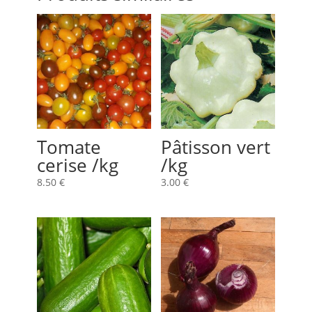
Tomate
Pâtisson vert
cerise /kg
/kg
8.50
€
3.00
€