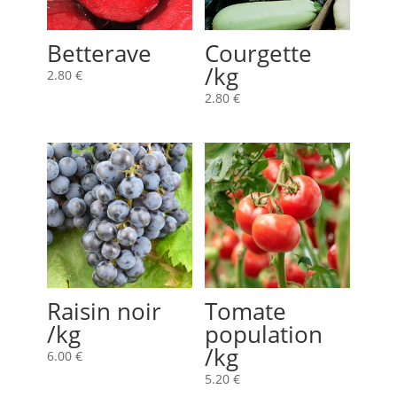
Betterave
Courgette
/kg
2.80
€
2.80
€
Raisin noir
Tomate
/kg
population
/kg
6.00
€
5.20
€