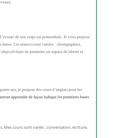
iveaux.
L’écoute de son corp
s
est primordiale. Je vous propose
la
danse.
Les
séance
s sont variées : chorégraphi
es
,
’objectif étant de permettre un espace de liberté
et
uatre ans, je propose des cours d’anglais pour les
urront apprendre de façon ludique
les premières bases
ts
.
Mes cours sont variés :
conversation, écriture,