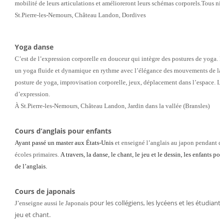
mobilité de
leurs
articulations
et
amélioreront leurs schémas corporels.
T
ous n
St.Pierre-les-Nemours, Château Landon, Dordives
Yoga danse
C’est d
e
l’expression
corporelle
en douceur
qui intègre
des postures d
e yoga.
u
n yoga
fluide e
t dynamique
en rythme
a
vec l’élégance
des mouvements
de
posture de
yoga,
improvisation corporelle,
jeux,
déplacement dans l’espace.
L
d’expression
.
À St.Pierre-les-Nemours, Château Landon, Jardin dans la vallée (Bransles)
Cours d’anglais pour enfants
Ayant passé un master aux États-Unis
et enseigné l’anglais au japon pendant q
écoles primaires.
A travers, la danse, le chant, le jeu et le dessin, les enfants
po
de l’anglais.
Cours de japonais
pour les collégiens, les lycéens et les étudian
J’enseigne aussi le Japonais
jeu et chant
.