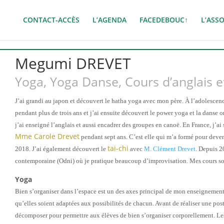
CONTACT-ACCÈS
L’AGENDA
FACEDEBOUC↑
L’ASS
Megumi DREVET
Yoga, Yoga Danse, Cours d’anglais e
J’ai grandi au japon
et découvert
le
hatha
yoga
avec
mon père
.
À l’
adolescenc
pendant
plus de
trois ans et
j’ai
ensuite découvert le power yoga
et la danse o
j’ai enseigné l’anglais et
aussi
encadrer des groupes en canoë
.
En France, j’ai
Mme Carole Drevet
pendant sept ans. C’est elle qui m’a formé pour deve
tai-chi
2018
.
J’ai également
découvert
le
avec
M. Clément Drevet
. Depuis 2
contemporaine
(
Odni
)
où je pratique beaucoup d’improvisation
.
Mes cours s
Yoga
B
ien s’organiser dans l’espace
est un
des axes principal de mon enseignemen
qu’
elle
s
soient
adaptée
s
au
x possibilités
de chacun.
Avant de réaliser une pos
décomposer pour permettre aux élèves de bien s’organiser corporellement
.
Le