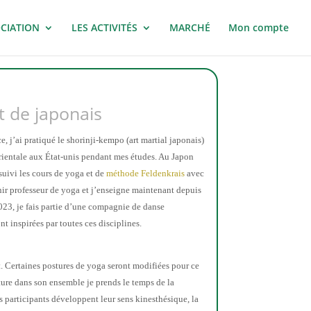
OCIATION
LES ACTIVITÉS
MARCHÉ
Mon compte
t de japonais
e, j’ai pratiqué
le
s
ho
rinji-kempo
(
art mar
ti
al japonais
)
riental
e
aux État-unis pendant mes études.
Au Japon
 suivi les cours de
yoga et de
méthode Feldenkrais
avec
nir professeur de yoga
et
j’enseigne maintenant depuis
023,
je
fais partie d’une compagnie
de danse
ont
inspirées pa
r tou
tes ces disciplines
.
t.
C
ertain
es
postures de yoga
seront modifié
e
s
pour
ce
ture dans son ensemble je prends le temps de la
s participants développent
le
ur
sens kinesthésique,
l
a