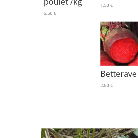
poulet /kg
1.50
€
5.50
€
Betterave
2.80
€