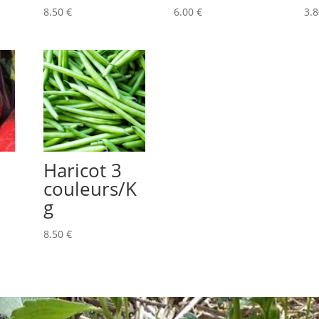
8.50
€
6.00
€
3.
Haricot 3
couleurs/K
g
8.50
€