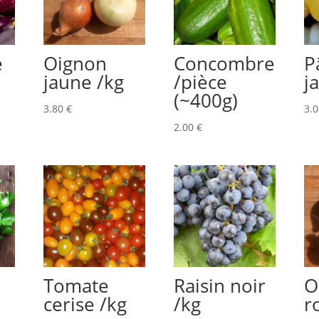
e
Oignon
Concombre
P
jaune /kg
/pièce
j
(~400g)
3.80
€
3.
2.00
€
Tomate
Raisin noir
O
cerise /kg
/kg
r