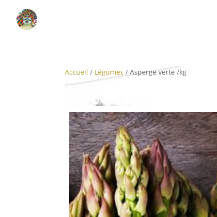
Accueil
/
Légumes
/ Asperge verte /kg