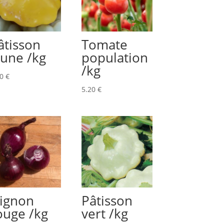
âtisson
Tomate
aune /kg
population
/kg
00
€
5.20
€
ignon
Pâtisson
ouge /kg
vert /kg